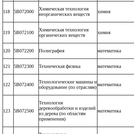
Химическая технология
118
5В072000
химия
неорганических веществ
Химическая технология
119
5В072100
химия
органических веществ
120
5В072200
Полиграфия
математика
121
5В072300
Техническая физика
математика
Технологические машины и
122
5В072400
математика
оборудование (по отраслям)
Технология
деревообработки и изделий
123
5В072500
математика
из дерева (по областям
применения)