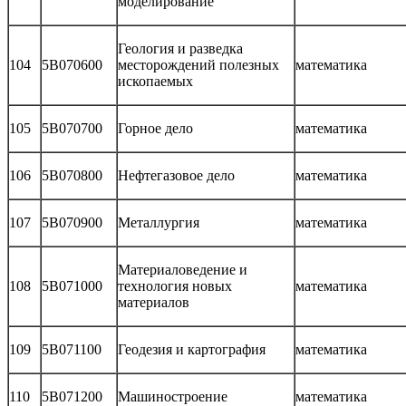
моделирование
Геология и разведка
104
5В070600
месторождений полезных
математика
ископаемых
105
5В070700
Горное дело
математика
106
5В070800
Нефтегазовое дело
математика
107
5В070900
Металлургия
математика
Материаловедение и
108
5В071000
технология новых
математика
материалов
109
5В071100
Геодезия и картография
математика
110
5В071200
Машиностроение
математика