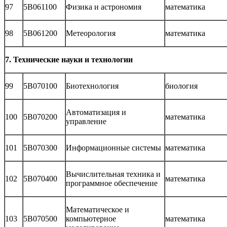
97
5В061100
Физика и астрономия
математика
98
5В061200
Метеорология
математика
7. Технические науки и технологии
99
5В070100
Биотехнология
биология
Автоматизация и
100
5В070200
математика
управление
101
5В070300
Информационные системы
математика
Вычислительная техника и
102
5В070400
математика
программное обеспечение
Математическое и
103
5В070500
компьютерное
математика