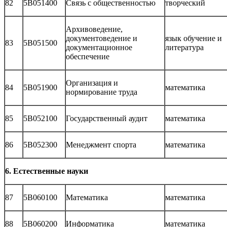
82
5В051400
Связь с общественностью
творческий
Архивоведение,
документоведение и
язык обучение и
83
5В051500
документационное
литература
обеспечение
Организация и
84
5В051900
математика
нормирование труда
85
5В052100
Государственный аудит
математика
86
5В052300
Менеджмент спорта
математика
6. Естественные науки
87
5В060100
Математика
математика
88
5В060200
Информатика
математика