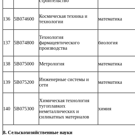
строительство
Космическая техника и
136
5В074600
математика
технологии
Технология
137
5В074800
фармацевтического
биология
производства
138
5В075000
Метрология
математика
Инженерные системы и
139
5В075200
математика
сети
Химическая технология
тугоплавких
140
5В075300
химия
неметаллических и
силикатных материалов
8. Сельскохозяйственные науки