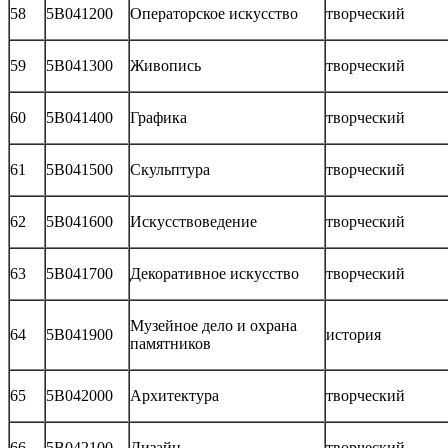
58
5В041200
Операторское искусство
творческий
59
5В041300
Живопись
творческий
60
5В041400
Графика
творческий
61
5В041500
Скульптура
творческий
62
5В041600
Искусствоведение
творческий
63
5В041700
Декоративное искусство
творческий
Музейное дело и охрана
64
5В041900
история
памятников
65
5В042000
Архитектура
творческий
66
5В042100
Дизайн
творческий