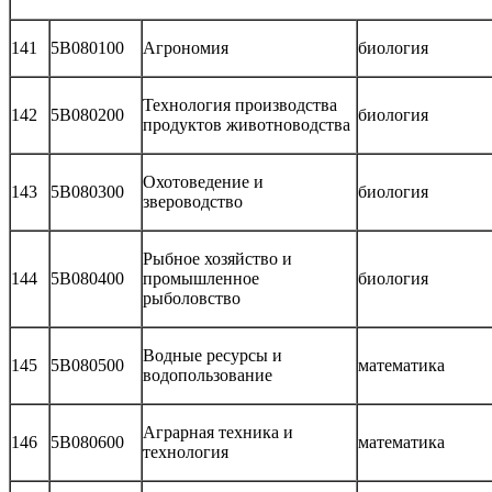
141
5В080100
Агрономия
биология
Технология производства
142
5В080200
биология
продуктов животноводства
Охотоведение и
143
5В080300
биология
звероводство
Рыбное хозяйство и
144
5В080400
промышленное
биология
рыболовство
Водные ресурсы и
145
5В080500
математика
водопользование
Аграрная техника и
146
5В080600
математика
технология