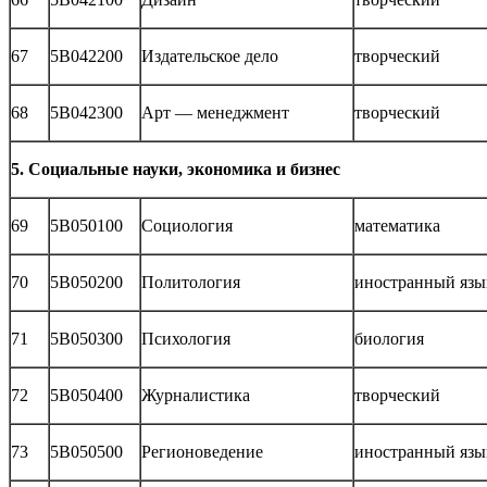
67
5В042200
Издательское дело
творческий
68
5В042300
Арт — менеджмент
творческий
5. Социальные науки, экономика и бизнес
69
5В050100
Социология
математика
70
5В050200
Политология
иностранный язы
71
5В050300
Психология
биология
72
5В050400
Журналистика
творческий
73
5В050500
Регионоведение
иностранный язы