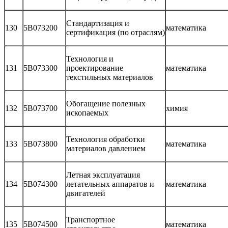
Стандартизация и
130
5В073200
математика
сертификация (по отраслям)
Технология и
131
5В073300
проектирование
математика
текстильных материалов
Обогащение полезных
132
5В073700
химия
ископаемых
Технология обработки
133
5В073800
математика
материалов давлением
Летная эксплуатация
134
5B074300
летательных аппаратов и
математика
двигателей
Транспортное
135
5В074500
математика