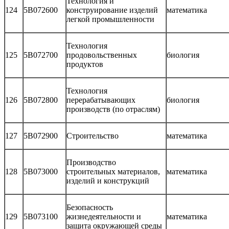
Технология и
124
5В072600
конструирование изделий
математика
легкой промышленности
Технология
125
5В072700
продовольственных
биология
продуктов
Технология
126
5В072800
перерабатывающих
биология
производств (по отраслям)
127
5В072900
Строительство
математика
Производство
128
5В073000
строительных материалов,
математика
изделий и конструкций
Безопасность
129
5В073100
жизнедеятельности и
математика
защита окружающей среды