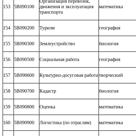
Организация перевозок,
153
5В090100
движения и эксплуатация
математика
транспорта
154
5В090200
Туризм
география
155
5В090300
Землеустройство
биология
156
5В090500
Социальная работа
география
157
5В090600
Культурно-досуговая работа
творческий
158
5В090700
Кадастр
биология
159
5В090800
Оценка
математика
160
5В090900
Логистика (по отраслям)
математика