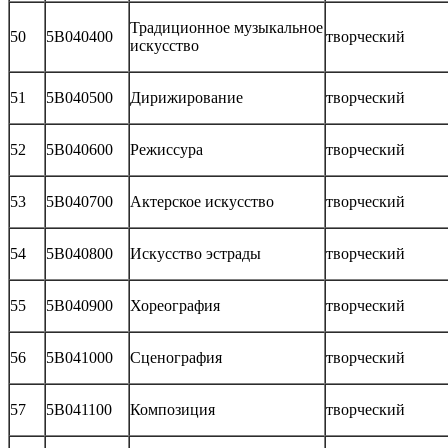
Традиционное музыкальное
50
5В040400
творческий
искусство
51
5В040500
Дирижирование
творческий
52
5В040600
Режиссура
творческий
53
5В040700
Актерское искусство
творческий
54
5В040800
Искусство эстрады
творческий
55
5В040900
Хореография
творческий
56
5В041000
Сценография
творческий
57
5В041100
Композиция
творческий