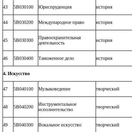
43
5В030100
Юриспруденция
история
44
5В030200
Международное право
история
Правоохранительная
45
5В030300
история
деятельность
46
5В030400
Таможенное дело
история
4. Искусство
47
5В040100
Музыковедение
творческий
Инструментальное
48
5В040200
творческий
исполнительство
49
5В040300
Вокальное искусство
творческий