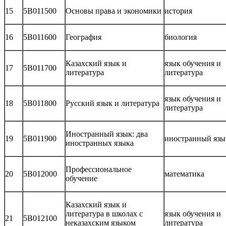
15
5В011500
Основы права и экономики
история
16
5В011600
География
биология
Казахский язык и
язык обучения и
17
5В011700
литература
литература
язык обучения и
18
5В011800
Русский язык и литература
литература
Иностранный язык: два
19
5В011900
иностранный язы
иностранных языка
Профессиональное
20
5В012000
математика
обучение
Казахский язык и
литература в школах с
язык обучения и
21
5В012100
неказахским языком
литература