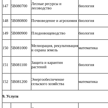
Лесные ресурсы и
147
5В080700
биология
лесоводство
148
5В080800
Почвоведение и агрохимия
биология
149
5В080900
Плодоовощеводство
биология
Мелиорация, рекультивация
150
5В081000
математика
и охрана земель
Защита и карантин
151
5В081100
биология
растений
Энергообеспечение
152
5В081200
математика
сельского хозяйства
9. Услуги