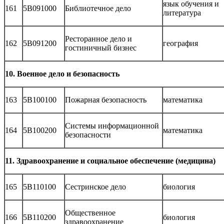
язык обучения и
161
5В091000
Библиотечное дело
литература
Ресторанное дело и
162
5В091200
география
гостиничный бизнес
10. Военное дело и безопасность
163
5В100100
Пожарная безопасность
математика
Системы информационной
164
5В100200
математика
безопасности
11. Здравоохранение и социальное обеспечение (медицина)
165
5В110100
Сестринское дело
биология
Общественное
166
5В110200
биология
здравоохранение